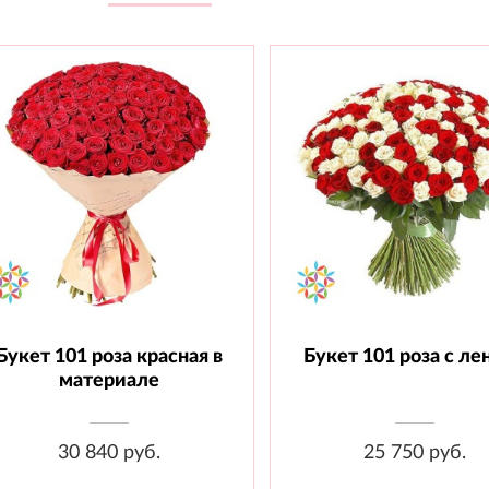
Букет 101 роза красная в
Букет 101 роза с ле
Состав: Роза 70 см - 101 шт.,
Состав: Роза 60 см - 101 
Материал
Лента
материале
30 840 руб.
25 750 руб.