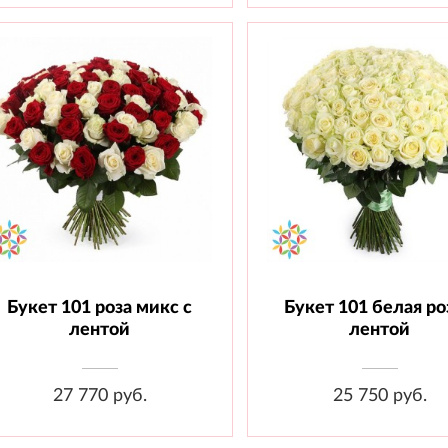
Букет 101 роза микс с
Букет 101 белая ро
Состав: Роза 60 см - 101 шт.,
Состав: Роза 70 см - 101 
Лента.
Лента.
лентой
лентой
27 770 руб.
25 750 руб.