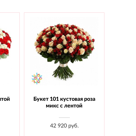
нтой
Букет 101 кустовая роза
шт.,
Состав: Роза кустовая - 101 шт.,
Лента
микс с лентой
42 920 руб.