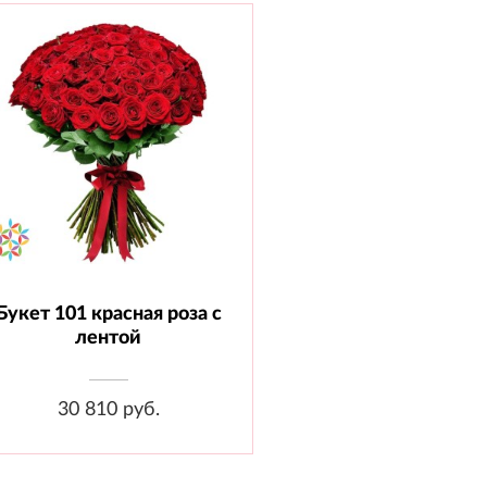
Букет 101 красная роза с
Состав: Роза 70 см - 101 шт.,
Лента
лентой
30 810 руб.