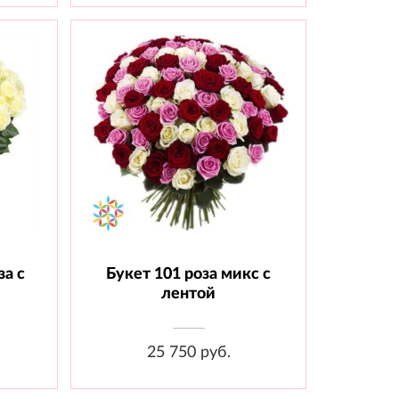
за с
Букет 101 роза микс с
шт.,
Состав: Роза 70 см - 101 шт.,
Лента
лентой
25 750 руб.