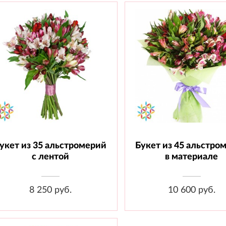
укет из 35 альстромерий
Букет из 45 альстро
Состав: Альстромерия - 35 шт.,
Состав: Альстромерия - 45
Лента
Материал
с лентой
в материале
8 250 руб.
10 600 руб.