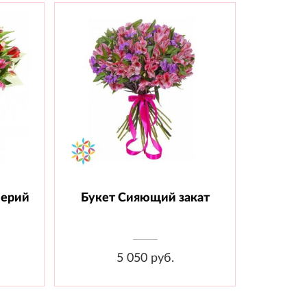
мерий
Букет Сияющий закат
 шт.,
Состав: Альстромерия - 20 шт.,
Статица - 5 шт., Лента
5 050 руб.