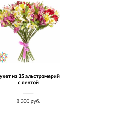
укет из 35 альстромерий
Состав: Альстромерия - 35 шт.,
Лента
с лентой
8 300 руб.