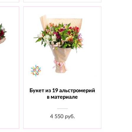
Букет из 19 альстромерий
шт.,
Состав: Альстромерия - 19 шт.,
.,
Материал
в материале
4 550 руб.