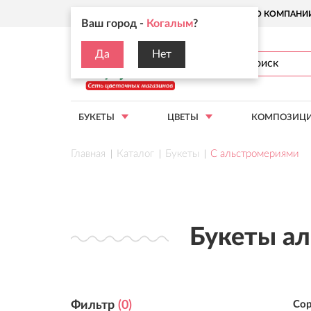
Ваш город:
Когалым
О КОМПАНИ
Ваш город -
Когалым
?
Да
Нет
БУКЕТЫ
ЦВЕТЫ
КОМПОЗИЦ
Главная
Каталог
Букеты
С альстромериями
Букеты ал
Фильтр
(
0
)
Сор