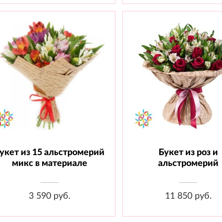
укет из 15 альстромерий
Букет из роз и
Состав: Альстромерия - 15 шт.,
Состав: Роза 60см - 25 
Материал
Альстромерия - 26 шт
микс в материале
альстромерий
Материал
3 590 руб.
11 850 руб.