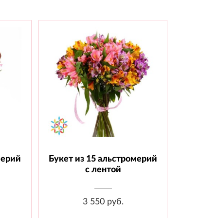
мерий
Букет из 15 альстромерий
 шт.,
Состав: Альстромерия - 15 шт.,
Лента
с лентой
3 550 руб.