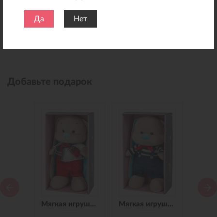
Да
Нет
Добавьте подарок
Мягкая игрушка Зайчик Jack&Lin в Синем Платье, 25 см
Мягкая игрушка Зайчик Jack&Lin в Красных Штанишках,25 см
Мягкая игрушка Зайчик Jack&Lin Морячок в Синих штанишках,25