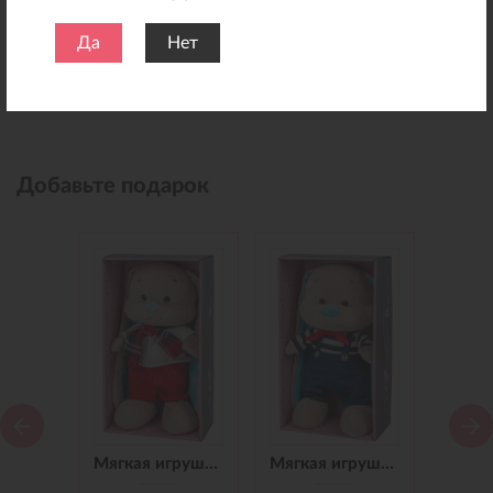
Да
Нет
Добавьте подарок
Мягкая игрушка Зайчик Jack&Lin в Синем Платье, 25 см
Мягкая игрушка Зайчик Jack&Lin в Красных Штанишках,25 см
Мягкая игрушка Зайчик Jack&Lin Морячок в Синих штанишках,25