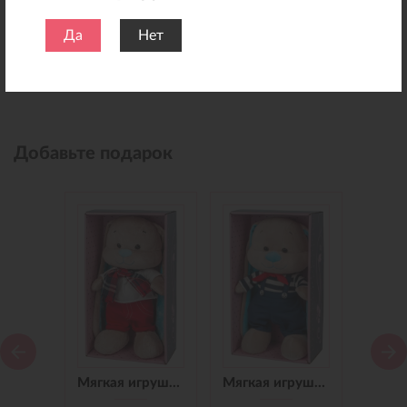
Да
Нет
Добавьте подарок
Мягкая игрушка Зайчик Jack&Lin в Синем Платье, 25 см
Мягкая игрушка Зайчик Jack&Lin в Красных Штанишках,25 см
Мягкая игрушка Зайчик Jack&Lin Морячок в Синих штанишках,25