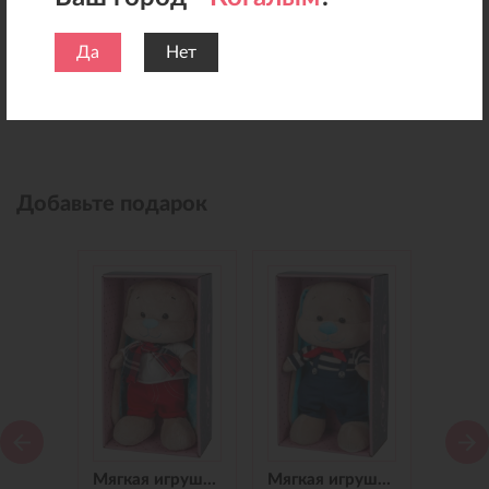
Да
Нет
Добавьте подарок
Мягкая игрушка Зайчик Jack&Lin в Синем Платье, 25 см
Мягкая игрушка Зайчик Jack&Lin в Красных Штанишках,25 см
Мягкая игрушка Зайчик Jack&Lin Морячок в Синих штанишках,25