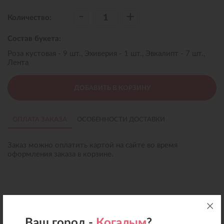
-
+
Количество:
Состав букета:
Роза кустовая - 9 шт., Эхиверия - 1 шт., Эвкалипт - 7 шт.,
Лента
ДОБАВИТЬ В КОРЗИНУ
ОПЛАТА ЗАКАЗА
ОСОБЕННОСТИ ДОСТАВКИ
Заказ можно оплатить картой на сайте во время
оформления заказа в корзине.
Ваш город -
Когалым
?